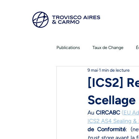
Publications
Taux de Change
É
9 mai
1 min de lecture
[ICS2] R
Scellag
Au 
CIRCABC
(
EU Ad
ICS2 AS4 Sealing & 
de Conformité
trust store