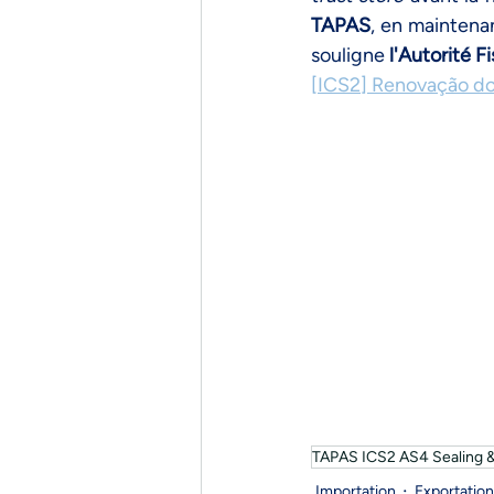
TAPAS
, en maintenan
souligne 
l'Autorité F
[ICS2] Renovação d
TAPAS ICS2 AS4 Sealing & 
Importation
Exportation