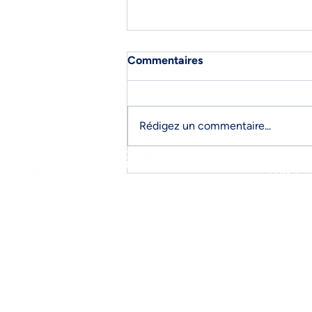
Commentaires
Rédigez un commentaire...
CCIP Documents
FAQ´s
d’exportation: CO; CVL;
Carnet ATA; Visas.
Suivez-