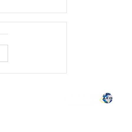
 à jour de STADA -
rtation RBV
re de louange
re de réclamations
ítica de privacidade
itique qualité
olution des litiges