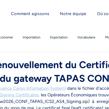
Comment agissons
Notre équipe
Oú s
conomie
Importation
Exportation
Vocabulaire
M
enouvellement du Certifi
e du gateway TAPAS CON
vance Cargo Information System
)
dans le fichier d'accè
Signing Certificates
,
les Opérateurs Économiques trouve