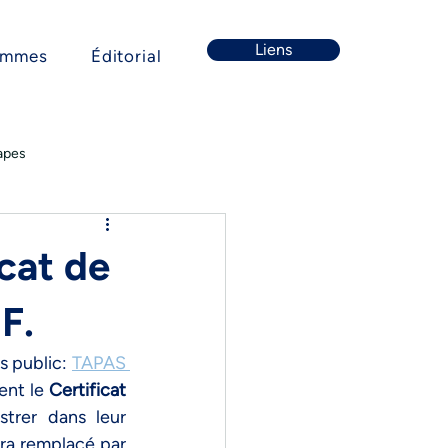
Liens
ommes
Éditorial
apes
cat de
F.
s public
: 
TAPAS 
nt le 
Certificat 
: (new2026_CONF_TAPAS_ICS2_AS4_Signing.zip) à enregistrer dans leur 
 avant la fin du mois de mai. Le certificat final (leaft cetificate) sera remplacé par 