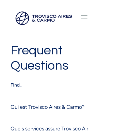
Frequent
Questions
Qui est Trovisco Aires & Carmo?
Trovisco Aires & Carmo est une société de
Agents en douane de près de 50 ans
Quels services assure Trovisco Aires &