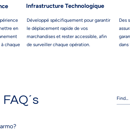
Infrastructure Technologique
nce
xpérience
Développé spécifiquement pour garantir
Des s
mettre en
le déplacement rapide de vos
assur
uanement
marchandises et rester accessible
, afin
garan
s à chaque
de surveiller chaque opération.
dans 
FAQ´s
Carmo?