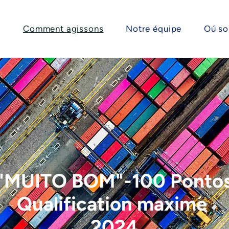
Comment agissons
Notre équipe
Oú s
"MUITO BOM"-100 Ponto
Qualification maxime
2024