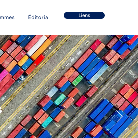
Liens
ommes
Éditorial
s