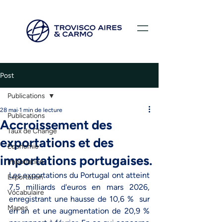
Post
Publications
28 mai
1 min de lecture
Publications
Accroissement des
Taux de Change
exportations et des
Économie
importations portugaises.
Importation
Les exportations du Portugal ont atteint 
Exportation
7,5 milliards d'euros en mars 2026, 
Vocabulaire
enregistrant une hausse de 10,6 %  sur 
Mapes
en an et une augmentation de 20,9 % 