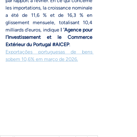
par rapport à février. En ce qui concerne 
les importations, la croissance nominale 
a été de 11,6 % et de 16,3 % en 
glissement mensuele, totalisant 10,4 
milliards d'euros, indique 
l 
'Agence pour 
l’Investissement et le Commerce 
Extérieur du Portugal
#AICEP
:
Exportações portuguesas de bens 
sobem 10,6% em março de 2026
.