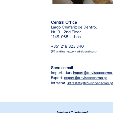
Central Office
Largo Chafariz de Dentro,
Nr.19 - 2nd Floor
1149-038 Lisboa
+351 218 823 340
(PT landline network adiditional cost)
Send e-mail
Importation:
import@troviscoecarmo.
Export:
export@troviscoecarmo.pt
Intrastat:
intrastat@troviscoecarmo.pt
Aveiro (Customs)