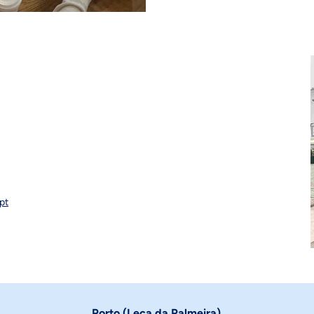
pt
Porto (Leça da Palmeira)