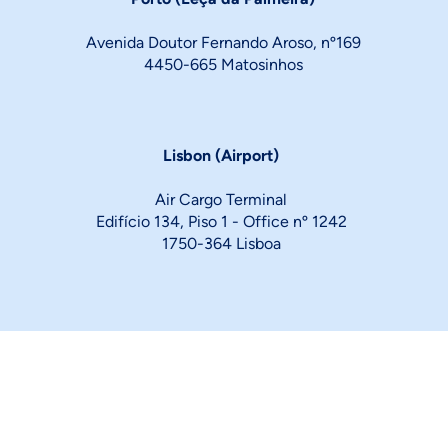
Avenida Doutor Fernando Aroso, nº169
4450-665 Matosinhos
Lisbon (Airport)
Air Cargo Terminal
Edifício 134, Piso 1 - Office nº 1242
1750-364 Lisboa
Find us
Lg. do Chafariz de Dentro 19- 2º
Pra
us