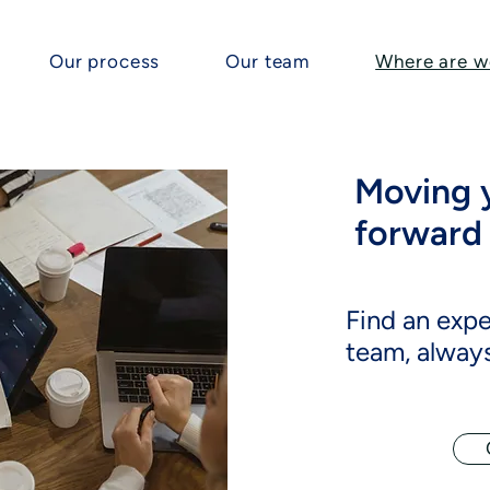
Our process
Our team
Where are w
Moving 
forward 
Find an exp
team, always