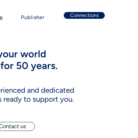
Connections
e
Publisher
your world
for 50 years.
erienced and dedicated
 ready to support you.
Contact us