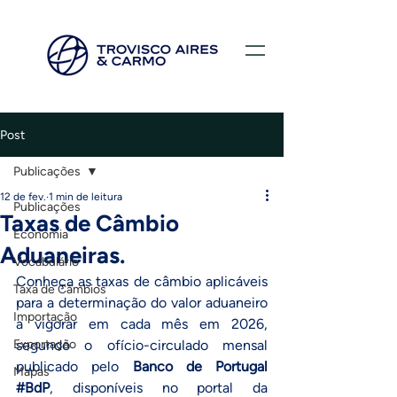
Post
Publicações
12 de fev.
1 min de leitura
Publicações
Taxas de Câmbio
Economia
Aduaneiras.
Vocabulário
Conheça as taxas de câmbio aplicáveis 
Taxa de Câmbios
para a determinação do valor aduaneiro 
Importação
a vigorar em cada mês em 2026, 
Exportação
segundo o ofício-circulado mensal 
publicado pelo 
Banco de Portugal
Mapas
#BdP
, disponíveis no portal da 