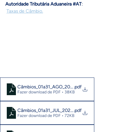
Autoridade Tributária Aduaneira 
#AT
:
Taxas
de
 Câmbio
.
Cãmbios_01a31_AGO_2026
.pdf
Fazer download de PDF • 38KB
Câmbios_01a31_JUL_2026_compressed
.pdf
Fazer download de PDF • 72KB