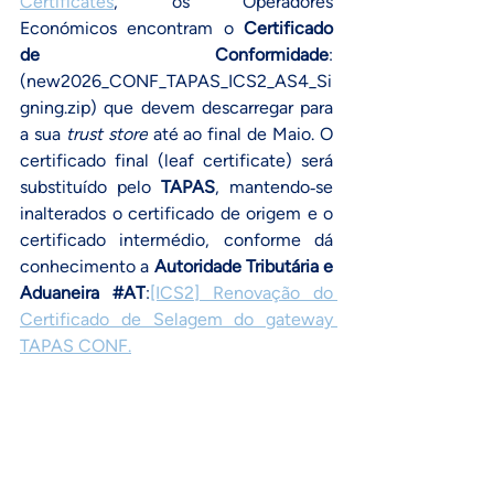
Certificates
,
os Operadores 
Económicos encontram o 
Certificado 
de Conformidade
: 
(new2026_CONF_TAPAS_ICS2_AS4_Si
gning.zip) que devem descarregar para 
a sua 
trust store
 até ao final de Maio. O 
certificado final (leaf certificate) será 
substituído pelo 
TAPAS
, mantendo‑se 
inalterados o certificado de origem e o 
certificado intermédio, conforme dá 
conhecimento a 
Autoridade Tributária e 
Aduaneira 
#AT
:
[ICS2] Renovação do 
Certificado de Selagem do gateway 
TAPAS CONF
.