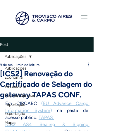
Post
Publicações
9 de mai.
1 min de leitura
Publicações
[ICS2] Renovação do
Economia
Certificado de Selagem do
Vocabulário
gateway TAPAS CONF.
Taxa de Câmbios
Em CIRCABC
(
EU Advance Cargo 
Importação
Information System
)
na pasta de 
Exportação
acesso público
: 
TAPAS 
Mapas
ICS2 AS4 Sealing & Signing 