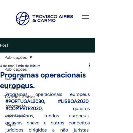
Post
Publicações
4 de mar.
1 min de leitura
Publicações
Programas operacionais
Economia
europeus.
Vocabulário
Programas operacionais europeus 
Taxa de Câmbios
#PORTUGAL2030
, 
#LISBOA2030
, 
Importação
#COMPETE2030
, 
quadros 
Exportação
comunitários, fundos europeus, 
palavras chave e outros conceitos 
Mapas
jurídicos dirigidos a não juristas, 