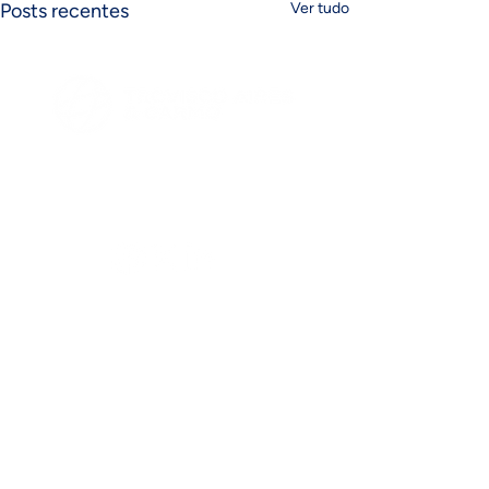
Posts recentes
Ver tudo
FAQ´s
Siga-nos
Onde estamos
Lg.do Chafariz de Dentro 19 - 2º
1149-038
Lisboa​
+351 218 823 340
(Chamada para rede fixa nacional)
Comentários
Marcação CE