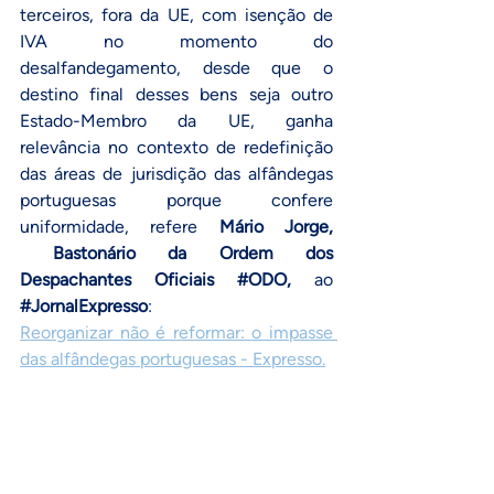
terceiros, fora da UE, com isenção de 
IVA no momento do 
desalfandegamento, desde que o 
destino final desses bens seja outro 
Estado-Membro da UE, ganha 
relevância no contexto de redefinição 
das áreas de jurisdição das alfândegas 
portuguesas porque confere 
uniformidade, refere 
Mário Jorge, 
Bastonário da Ordem dos 
Despachantes Oficiais 
#ODO
, 
ao 
#JornalExpresso
:
Reorganizar não é reformar: o impasse 
das alfândegas portuguesas - Expresso
.