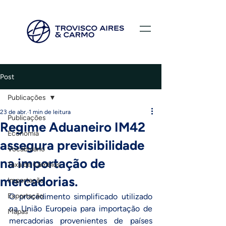
Post
Publicações
23 de abr.
1 min de leitura
Publicações
Regime Aduaneiro IM42
Economia
assegura previsibilidade
Vocabulário
na importação de
Taxa de Câmbios
mercadorias.
Importação
Exportação
O procedimento simplificado utilizado 
na União Europeia para importação de 
Mapas
mercadorias provenientes de países 