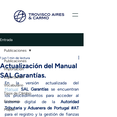
Entrada
Publicaciones
1 jun
1 min de lectura
Publicaciones
Actualización del Manual
Importación
SAL Garantías.
Exportación
En la versión actualizada del 
Vocabulario
Manual
SAL Garantías
 se encuentran 
Tipos de Câmbio
los procedimientos para acceder al 
Economía
sistema digital de la 
Autoridad 
Tributaria y Aduanera de Portugal
#AT
Mapas
para el registro y la gestión de fianzas 