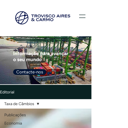
Informação para avançar
o seu mundo
Contacte-nos
Editorial
Taxa de Câmbios
Publicações
Economia